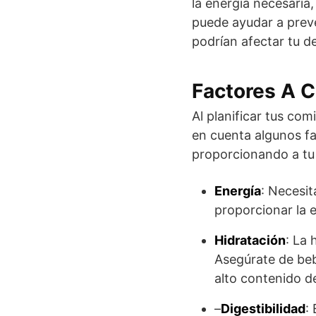
la energía necesaria
puede ayudar a preve
podrían afectar tu 
Factores A C
Al planificar tus com
en cuenta algunos fa
proporcionando a tu
Energía
: Necesi
proporcionar la e
Hidratación
: La 
Asegúrate de beb
alto contenido d
–
Digestibilidad
: