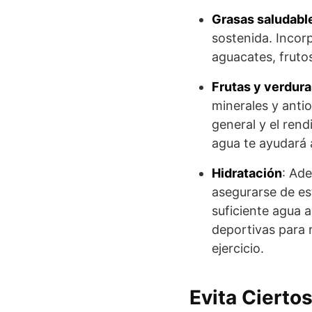
Grasas saludabl
sostenida. Incor
aguacates, frutos
Frutas y verdura
minerales y anti
general y el rend
agua te ayudará 
Hidratación
: Ad
asegurarse de es
suficiente agua a
deportivas para r
ejercicio.
Evita Cierto