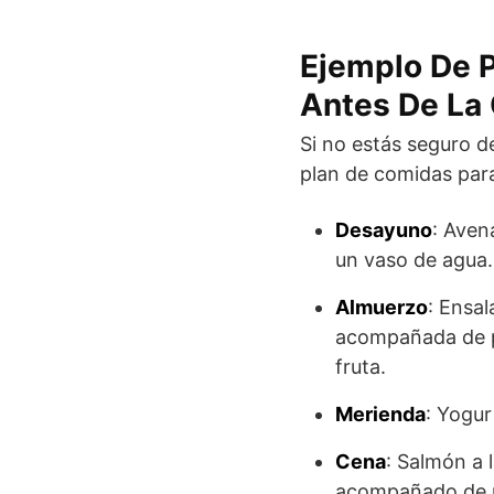
Ejemplo De P
Antes De La 
Si no estás seguro d
plan de comidas para 
Desayuno
: Aven
un vaso de agua.
Almuerzo
: Ensa
acompañada de pe
fruta.
Merienda
: Yogur
Cena
: Salmón a 
acompañado de u